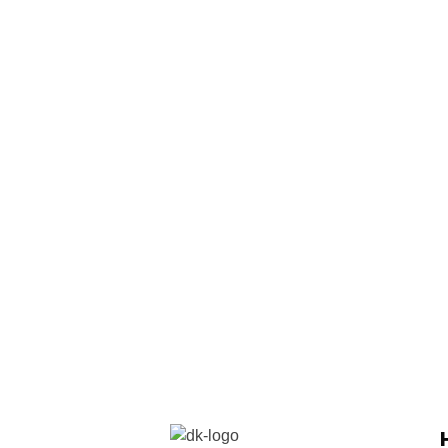
WELCOME TO CHAN
DK İç mimarlık, size özel yapılarda, s
işlevsel, yapısal ve estetik ölçütlere
uygun tasarımı sunmak için çözümler