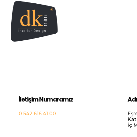
DK İç Mimarlık – İç Mimarlık | Proje | Uygulama
DK İç Mimarlık, kuruluşundan günümüze, gelişim süreci içerisinde; iç mimari tasarım alanında fabrika iç mimari tasarım, villa iç mimarisi, ev dekorasyonu, ofis tasarımları, banyo mimari tasarım, villa iç projeleri, mağaza iç mimari tasarımları gibi bir çok alanda faaliyet göstermektedir.
İletişim Numaramız
Adr
0 542 616 41 00
Eşr
Kat
İç 