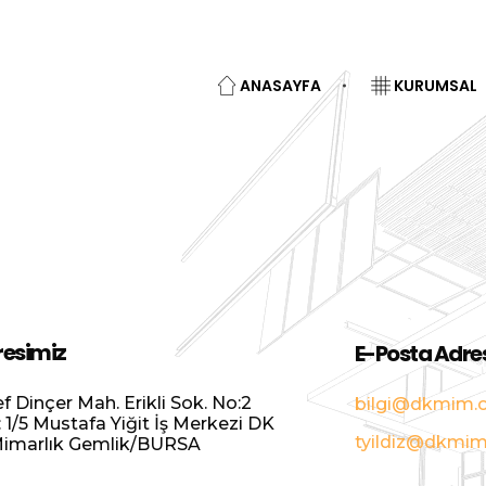
ANASAYFA
KURUMSAL
esimiz
E-Posta Adre
ef Dinçer Mah. Erikli Sok. No:2
bilgi@dkmim.
: 1/5 Mustafa Yiğit İş Merkezi DK
tyildiz@dkmim
Mimarlık Gemlik/BURSA