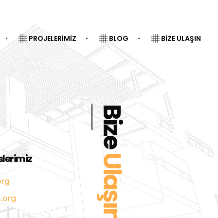
PROJELERIMIZ
BLOG
BIZE ULAŞIN
Bize
Ulaşın
slerimiz
org
.org