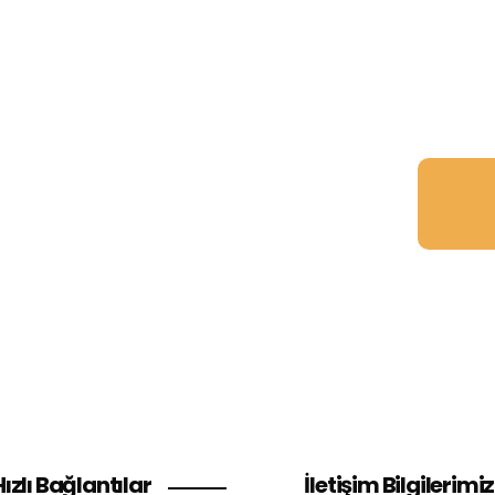
GE
izler için
 göre en
 üretir.
Hızlı Bağlantılar
İletişim Bilgilerimiz