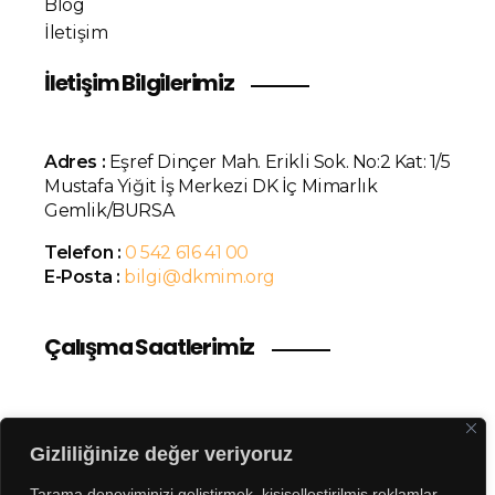
Blog
İletişim
İletişim Bilgilerimiz
Adres :
Eşref Dinçer Mah. Erikli Sok. No:2 Kat: 1/5
Mustafa Yiğit İş Merkezi DK İç Mimarlık
Gemlik/BURSA
Telefon :
0 542 616 41 00
E-Posta :
bilgi@dkmim.org
Çalışma Saatlerimiz
Pazartesi - Cuma 09.00 - 17.30
Gizliliğinize değer veriyoruz
Cumartesi 11.00 - 16.00
Tarama deneyiminizi geliştirmek, kişiselleştirilmiş reklamlar