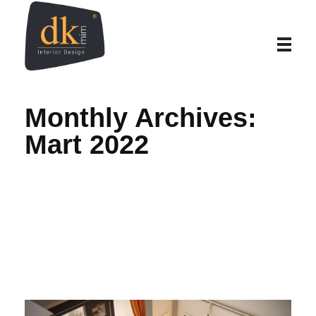
Home
DK İç Mimarlık – İç Mimarlık | Proje | Uygulama
DK İç Mimarlık, kuruluşundan günümüze, gelişim süreci içerisinde; iç mimari tasarım alanında fabrika iç mimari tasarım, villa iç mimarisi, ev dekorasyonu, ofis tasarımları, banyo mimari tasarım, villa iç projeleri, mağaza iç mimari tasarımları gibi bir çok alanda faaliyet göstermektedir.
Monthly Archives:
Mart 2022