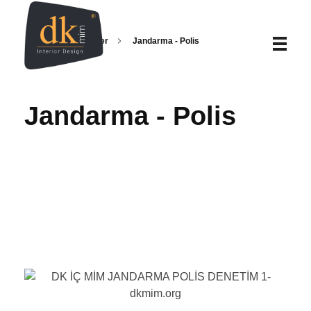
Home
Projeler
Jandarma - Polis
DK İç Mimarlık – İç Mimarlık | Proje | Uygulama
DK İç Mimarlık, kuruluşundan günümüze, gelişim süreci içerisinde; iç mimari tasarım alanında fabrika iç mimari tasarım, villa iç mimarisi, ev dekorasyonu, ofis tasarımları, banyo mimari tasarım, villa iç projeleri, mağaza iç mimari tasarımları gibi bir çok alanda faaliyet göstermektedir.
Jandarma - Polis