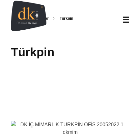
Home
Projeler
Türkpin
DK İç Mimarlık – İç Mimarlık | Proje | Uygulama
DK İç Mimarlık, kuruluşundan günümüze, gelişim süreci içerisinde; iç mimari tasarım alanında fabrika iç mimari tasarım, villa iç mimarisi, ev dekorasyonu, ofis tasarımları, banyo mimari tasarım, villa iç projeleri, mağaza iç mimari tasarımları gibi bir çok alanda faaliyet göstermektedir.
Türkpin