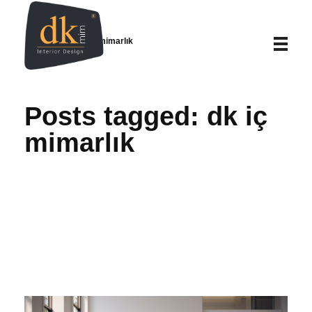
Home
dk iç mimarlık
DK İç Mimarlık – İç Mimarlık | Proje | Uygulama
DK İç Mimarlık, kuruluşundan günümüze, gelişim süreci içerisinde; iç mimari tasarım alanında fabrika iç mimari tasarım, villa iç mimarisi, ev dekorasyonu, ofis tasarımları, banyo mimari tasarım, villa iç projeleri, mağaza iç mimari tasarımları gibi bir çok alanda faaliyet göstermektedir.
Posts tagged: dk iç
mimarlık