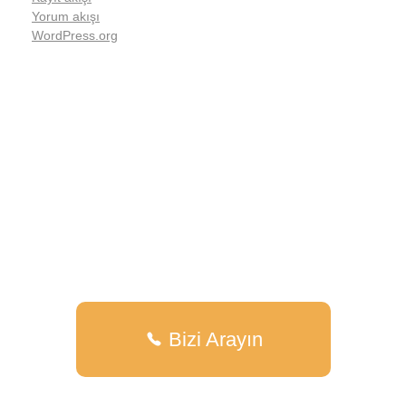
Yorum akışı
WordPress.org
WELCOME TO CHANGE
DK İç mimarlık, size özel yapılarda, sizler için
işlevsel, yapısal ve estetik ölçütlere göre en
uygun tasarımı sunmak için çözümler üretir.
Bizi Arayın